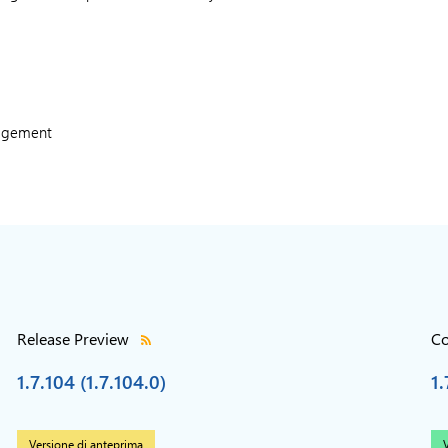
nagement
Release Preview
Co
1.7.104 (1.7.104.0)
1.
Versione di anteprima
V