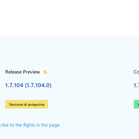
Release Preview
Co
1.7.104 (1.7.104.0)
1.
Versione di anteprima
V
ibe to the flights in this page.