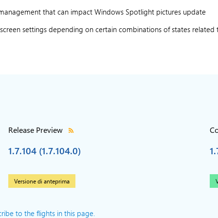
ns management that can impact Windows Spotlight pictures update
creen settings depending on certain combinations of states related 
Release Preview
Co
1.7.104 (1.7.104.0)
1.
Versione di anteprima
V
ibe to the flights in this page.