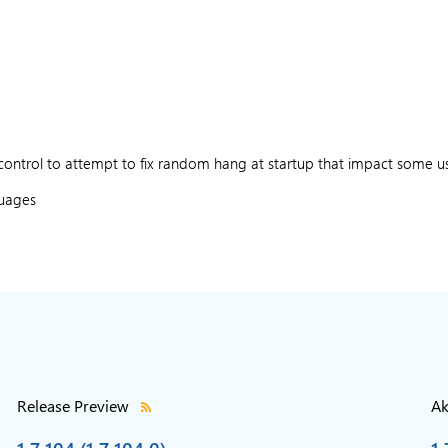
control to attempt to fix random hang at startup that impact some u
uages
Release Preview
Ak
1.7.104 (1.7.104.0)
1.