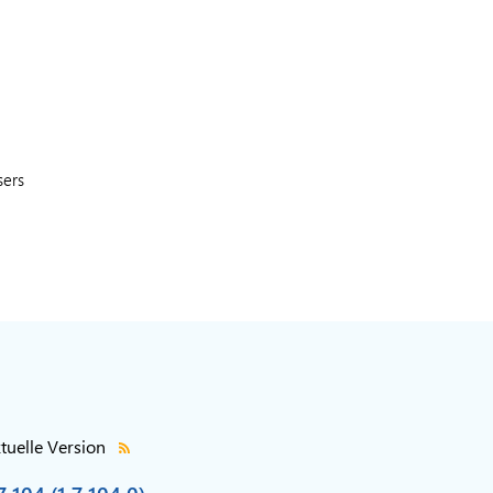
sers
tuelle Version
7.104 (1.7.104.0)