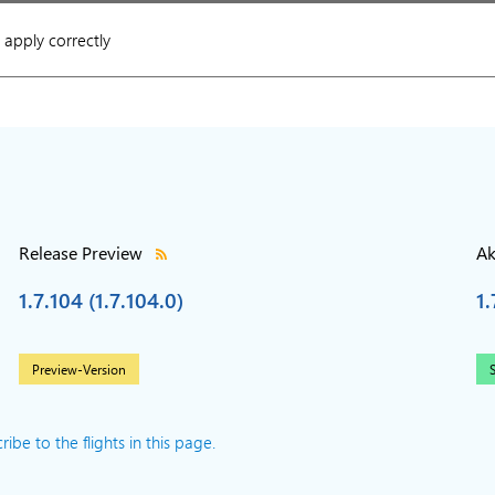
apply correctly
Release Preview
Ak
1.7.104 (1.7.104.0)
1.
Preview-Version
S
ibe to the flights in this page.